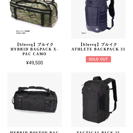
【blueeq】ブルイク
【blueeq】ブルイク
HYBRID BAGPACK X-
ATHLETE BACKPACK 33
PAC CAMO
SOLD OUT
¥49,500
HYBRID BOSTON BAG
TACTICAL PACK 25