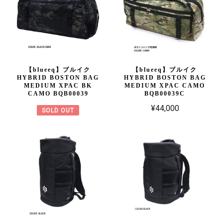
【blueeq】ブルイク
【blueeq】ブルイク
HYBRID BOSTON BAG
HYBRID BOSTON BAG
MEDIUM XPAC BK
MEDIUM XPAC CAMO
CAMO BQB00039
BQB00039C
¥44,000
SOLD OUT