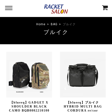
Home
BAG
ブルイク
ブルイク
【blueeq】GADGET X
【blueeq】ブルイク
SHOULDER BLACK
HYBRID MULTI BAG
CAMO BQB0002210100
CORDURA re/cor