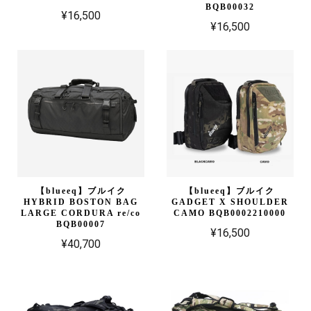
BQB00032
¥16,500
¥16,500
【blueeq】ブルイク
【blueeq】ブルイク
HYBRID BOSTON BAG
GADGET X SHOULDER
LARGE CORDURA re/co
CAMO BQB0002210000
BQB00007
¥16,500
¥40,700