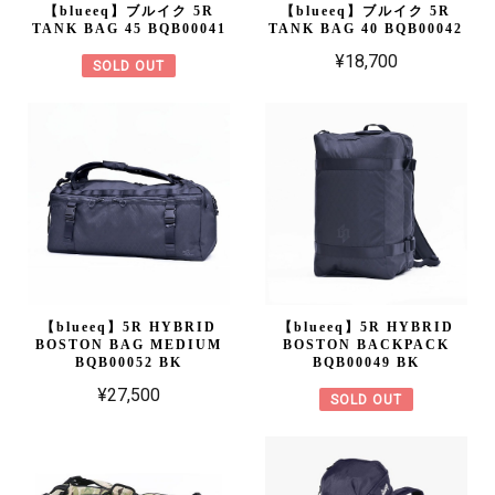
【blueeq】ブルイク 5R
【blueeq】ブルイク 5R
TANK BAG 45 BQB00041
TANK BAG 40 BQB00042
¥18,700
SOLD OUT
【blueeq】5R HYBRID
【blueeq】5R HYBRID
BOSTON BAG MEDIUM
BOSTON BACKPACK
BQB00052 BK
BQB00049 BK
¥27,500
SOLD OUT