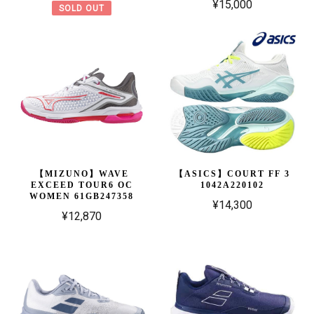
¥15,000
SOLD OUT
【MIZUNO】WAVE
【ASICS】COURT FF 3
EXCEED TOUR6 OC
1042A220102
WOMEN 61GB247358
¥14,300
¥12,870