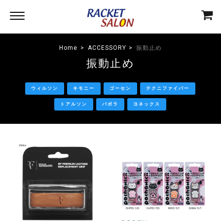
Home
ACCESSORY
振動止め
振動止め
ウィルソン
キモニー
ゴーセン
テクニファイバー
トアルソン
バボラ
ヨネックス